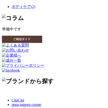
ボディケア(2)
準備中です
CitaCita
anna tumoru cosme