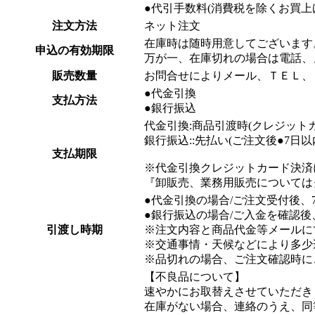
●代引手数料(消費税を除くお買上げ金
注文方法
ネット注文
在庫時は随時用意してございます
申込の有効期限
万が一、在庫切れの場合は電話、
販売数量
お問合せによりメール、ＴＥＬ、
●代金引換
支払方法
●銀行振込
代金引換:商品引渡時(クレジット
銀行振込::先払い(ご注文後●7
支払期限
※代金引換クレジットカード決済
『卸販売、業務用販売については
●代金引換の場合/ご注文受付後、
●銀行振込の場合/ご入金を確認後
引渡し時期
※注文内容と商品代金等メールに
※交通事情・天候などにより多少
※品切れの場合、ご注文確認時に
【不良品について】
速やかにお取替えさせていただき
在庫がない場合、連絡のうえ、同