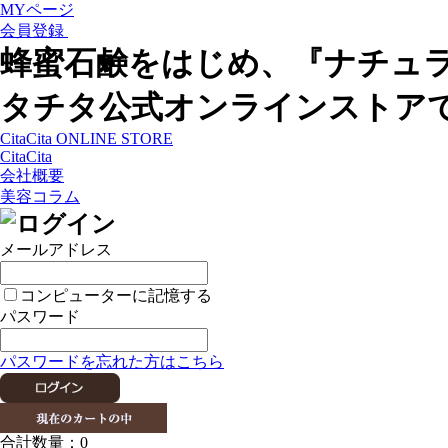
MYページ
会員登録
蜂蜜石鹸をはじめ、『ナチュ
タチタ公式オンラインストア
CitaCita ONLINE STORE
CitaCita
会社概要
美容コラム
メールアドレス
コンピューターに記憶する
パスワード
パスワードを忘れた方はこちら
合計数量：
0