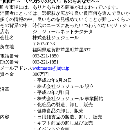
"jujur" ～「いつわりのない」ものをあなたへ～
昨今市場には、ありとあらゆる商品が出まわっています。
消費者にとっては、選択肢が広がり良い反面何を選んで良いか
多くの情報の中、良いものを見極めていくことが難しいくらい
その背景の中、時代のニーズにあったいつわりのない(ジュジ
店名
ジュジュールネットチタチタ
会社名
株式会社ジュジュール
〒807-0133
所在地
福岡県遠賀郡芦屋町芦屋837
電話番号
093-221-1850
FAX番号
093-221-1851
メールアドレス
webmaster@jujur.jp
資本金
300万円
・平成22年6月24日
・株式会社ジュジュール 設立
沿革
・平成22年7月1日
・株式会社ジュジュール 事業開始
・化粧品の製造、卸し、販売
・健康食品の卸し、販売
内容
・日用雑貨品の製造、卸し、販売
・ギフト商品の卸し及び販売
・イベントの企画