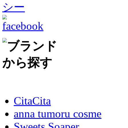
CitaCita
anna tumoru cosme
Sweets Soaper