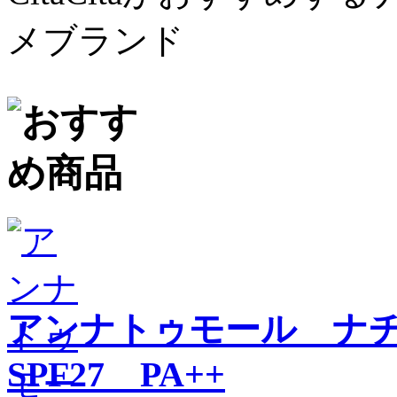
メブランド
アンナトゥモール ナ
SPF27 PA++